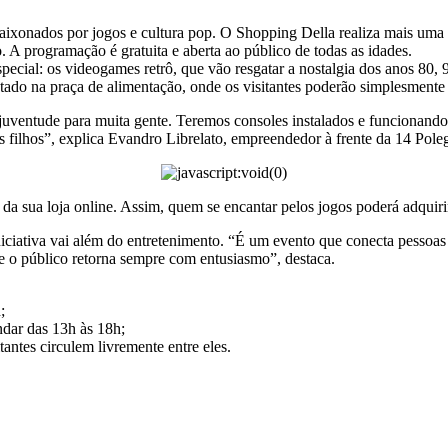
ixonados por jogos e cultura pop. O Shopping Della realiza mais uma 
. A programação é gratuita e aberta ao público de todas as idades.
pecial: os videogames retrô, que vão resgatar a nostalgia dos anos 8
ado na praça de alimentação, onde os visitantes poderão simplesmente c
 juventude para muita gente. Teremos consoles instalados e funcionando
os filhos”, explica Evandro Librelato, empreendedor à frente da 14 Pole
da sua loja online. Assim, quem se encantar pelos jogos poderá adquirir 
iciativa vai além do entretenimento. “É um evento que conecta pessoa
e o público retorna sempre com entusiasmo”, destaca.
;
ndar das 13h às 18h;
antes circulem livremente entre eles.