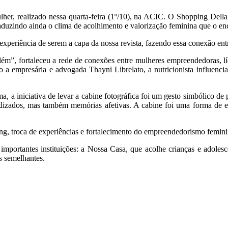
her, realizado nessa quarta-feira (1º/10), na ACIC. O Shopping Dell
aduzindo ainda o clima de acolhimento e valorização feminina que o en
 experiência de serem a capa da nossa revista, fazendo essa conexão en
m”, fortaleceu a rede de conexões entre mulheres empreendedoras, líd
a empresária e advogada Thayni Librelato, a nutricionista influenci
, a iniciativa de levar a cabine fotográfica foi um gesto simbólico 
ndizados, mas também memórias afetivas. A cabine foi uma forma de et
, troca de experiências e fortalecimento do empreendedorismo feminin
 importantes instituições: a Nossa Casa, que acolhe crianças e adoles
s semelhantes.