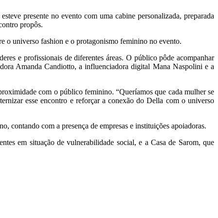
a esteve presente no evento com uma cabine personalizada, preparada
contro propôs.
tre o universo fashion e o protagonismo feminino no evento.
eres e profissionais de diferentes áreas. O público pôde acompanhar
adora Amanda Candiotto, a influenciadora digital Mana Naspolini e a
de proximidade com o público feminino. “Queríamos que cada mulher se
ernizar esse encontro e reforçar a conexão do Della com o universo
o, contando com a presença de empresas e instituições apoiadoras.
centes em situação de vulnerabilidade social, e a Casa de Sarom, que