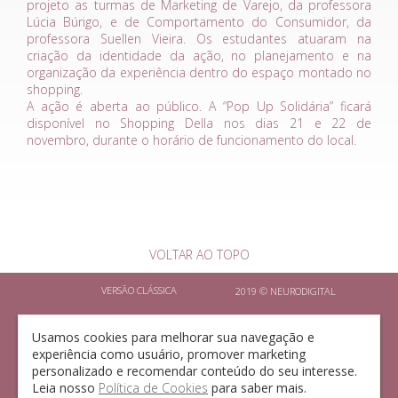
projeto as turmas de Marketing de Varejo, da professora
Lúcia Búrigo, e de Comportamento do Consumidor, da
professora Suellen Vieira. Os estudantes atuaram na
criação da identidade da ação, no planejamento e na
organização da experiência dentro do espaço montado no
shopping.
A ação é aberta ao público. A “Pop Up Solidária” ficará
disponível no Shopping Della nos dias 21 e 22 de
novembro, durante o horário de funcionamento do local.
VOLTAR AO TOPO
VERSÃO CLÁSSICA
2019 ©
NEURODIGITAL
POLÍTICA DE PRIVACIDADE
TERMOS DE USO
Usamos cookies para melhorar sua navegação e
experiência como usuário, promover marketing
POLÍTICA DE COOKIES
CADASTRO DE LOCAÇÃO
personalizado e recomendar conteúdo do seu interesse.
TRABALHE NO DELLA
VAGAS DISPONÍVEIS
Leia nosso
Política de Cookies
para saber mais.