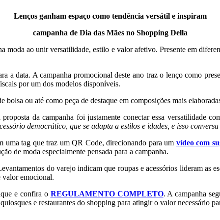
Lenços ganham espaço como tendência versátil e inspiram
campanha
de
Dia das Mães no Shopping Della
 moda ao unir versatilidade, estilo e valor afetivo. Presente em difere
ara a data. A campanha promocional deste ano traz o lenço como prese
iscais por um dos modelos disponíveis.
e bolsa ou até como peça de destaque em composições mais elaboradas, c
proposta da campanha foi justamente conectar essa versatilidade com
acessório democrático, que se adapta a estilos e idades, e isso conver
com uma tag que traz um QR Code, direcionando para um
vídeo com su
ução de moda especialmente pensada para a campanha.
ntamentos do varejo indicam que roupas e acessórios lideram as esc
e valor emocional.
lique e confira o
REGULAMENTO COMPLETO
. A campanha segu
 quiosques e restaurantes do shopping para atingir o valor necessário par