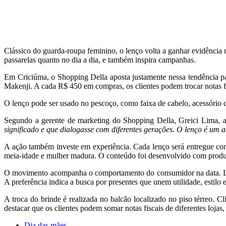
Clássico do guarda-roupa feminino, o lenço volta a ganhar evidência na
passarelas quanto no dia a dia, e também inspira campanhas.
Em Criciúma, o Shopping Della aposta justamente nessa tendência p
Makenji. A cada R$ 450 em compras, os clientes podem trocar notas f
O lenço pode ser usado no pescoço, como faixa de cabelo, acessório d
Segundo a gerente de marketing do Shopping Della, Greici Lima, a 
significado e que dialogasse com diferentes gerações. O lenço é um 
A ação também investe em experiência. Cada lenço será entregue 
meia-idade e mulher madura. O conteúdo foi desenvolvido com prod
O movimento acompanha o comportamento do consumidor na data. Leva
A preferência indica a busca por presentes que unem utilidade, estilo 
A troca do brinde é realizada no balcão localizado no piso térreo. C
destacar que os clientes podem somar notas fiscais de diferentes lojas,
Dia das mães