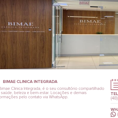
BIMAE CLINICA INTEGRADA
Bimae Clinica Integrada, é o seu consultório compartilhado
 saúde, beleza e bem-estar. Locações e demais
TEL
formações pelo contato via WhatsApp.
(48
WH