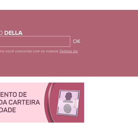
NO
DELLA
OK
ário você concorda com os nossos
Termos de