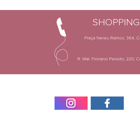
SHOPPIN
Praça Nereu Ramos, 364, Ce
R. Mal. Floriano Peixoto, 220, 