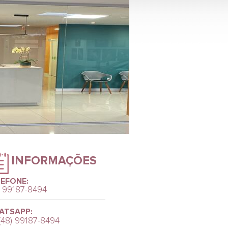
INFORMAÇÕES
EFONE:
) 99187-8494
ATSAPP:
(48) 99187-8494