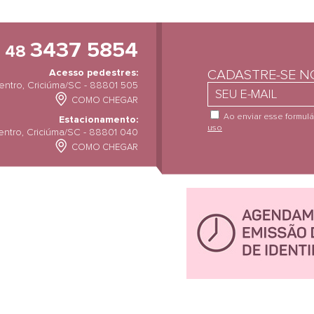
G
3437 5854
48
Acesso pedestres:
CADASTRE-SE 
ntro, Criciúma/SC - 88801 505
COMO CHEGAR
Ao enviar esse formul
Estacionamento:
uso
Centro, Criciúma/SC - 88801 040
COMO CHEGAR