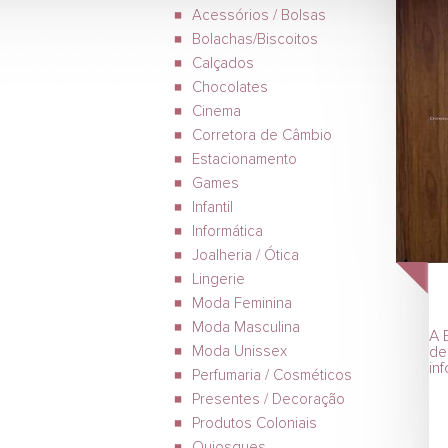
Acessórios / Bolsas
Bolachas/Biscoitos
Calçados
Chocolates
Cinema
Corretora de Câmbio
Estacionamento
Games
Infantil
Informática
Joalheria / Ótica
Lingerie
Moda Feminina
Moda Masculina
A 
Moda Unissex
de
in
Perfumaria / Cosméticos
Presentes / Decoração
Produtos Coloniais
Quiosques