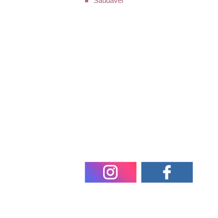
Saudável
SHOPPIN
Praça Nereu Ramos, 364, Ce
R. Mal. Floriano Peixoto, 220, 