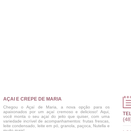
AÇAI E CREPE DE MARIA
Chegou o Açaí de Maria, a nova opção para os
apaixonados por um açaí cremoso e delicioso! Aqui,
TE
você monta o seu açaí do jeito que quiser, com uma
(48
variedade incrível de acompanhamentos: frutas frescas,
leite condensado, leite em pó, granola, paçoca, Nutella e
muito mais!