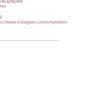
CALIZAÇÃO:
reo
E:
ps://www.instagram.com/crepedemariashoppingdella/